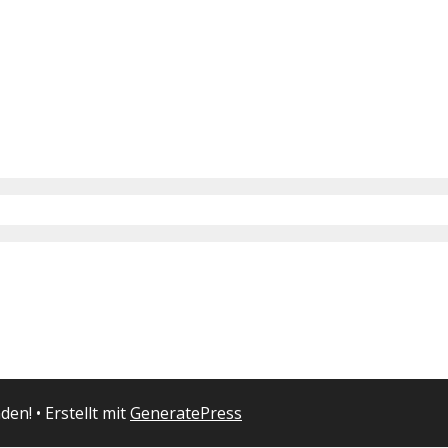
nden!
• Erstellt mit
GeneratePress