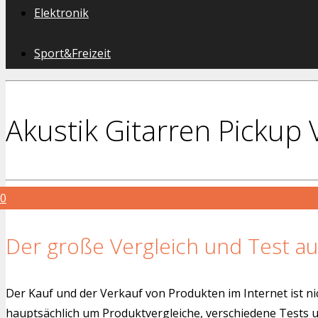
Elektronik
Sport&Freizeit
Akustik Gitarren Pickup 
0
Der große Vergleich und Test au
Der Kauf und der Verkauf von Produkten im Internet ist ni
hauptsächlich um Produktvergleiche, verschiedene Tests