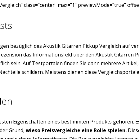
Vergleich" class="center" max="1" previewMode="true" offse
sts
en bezüglich des Akustik Gitarren Pickup Vergleich auf ve
nrezension das Informationsfeld über den Akustik Gitarren 
ich sein. Auf Testportalen finden Sie dann mehrere Artikel,
Nachteile schildern. Meistens dienen diese Vergleichsporta
len
testen Eigenschaften eines bestimmten Produkts gehören. E
 der Grund,
wieso Preisvergleiche eine Rolle spielen.
Diese
üfte und sichere Informationen. Die Preisvergleiche können 