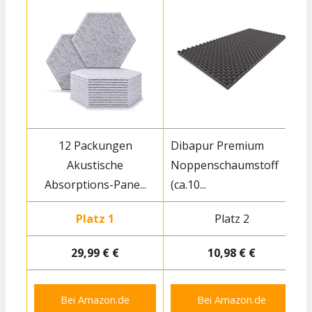
12 Packungen
Dibapur Premium
Akustische
Noppenschaumstoff
w
Absorptions-Pane...
(ca.10...
Platz 1
Platz 2
29,99 € €
10,98 € €
Bei Amazon.de
Bei Amazon.de