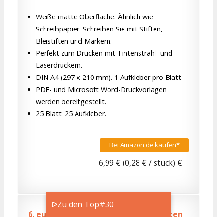
Weiße matte Oberfläche. Ähnlich wie
Schreibpapier. Schreiben Sie mit Stiften,
Bleistiften und Markern.
Perfekt zum Drucken mit Tintenstrahl- und
Laserdruckern.
DIN A4 (297 x 210 mm). 1 Aufkleber pro Blatt
PDF- und Microsoft Word-Druckvorlagen
werden bereitgestellt.
25 Blatt. 25 Aufkleber.
Bei Amazon.de kaufen*
6,99 € (0,28 € / stück) €
ᐅZu den Top#30
6.
europe100 ELA026 Universaletiketten