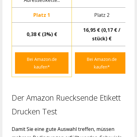
Adressetikette...
S
Platz 1
Platz 2
16,95 € (0,17 € /
0,38 € (3%) €
stück) €
Bei Amazon.de
Bei Amazon.de
kaufen*
kaufen*
Der Amazon Ruecksende Etikett
Drucken Test
Damit Sie eine gute Auswahl treffen, müssen