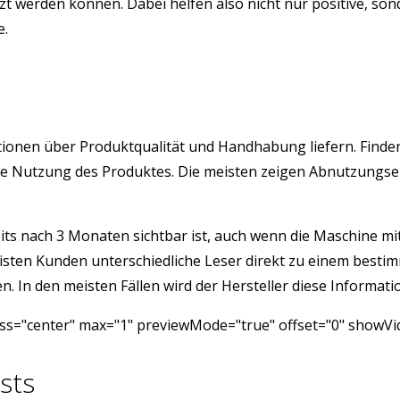
 werden können. Dabei helfen also nicht nur positive, sond
e.
rmationen über Produktqualität und Handhabung liefern. Find
istige Nutzung des Produktes. Die meisten zeigen Abnutzung
its nach 3 Monaten sichtbar ist, auch wenn die Maschine mit 
isten Kunden unterschiedliche Leser direkt zu einem besti
 In den meisten Fällen wird der Hersteller diese Informatio
ass="center" max="1" previewMode="true" offset="0" showVi
sts