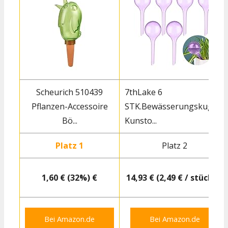
Scheurich 510439
7thLake 6
Pflanzen-Accessoire
STK.Bewässerungskugeln
Bö...
Kunsto...
Platz 1
Platz 2
1,60 € (32%) €
14,93 € (2,49 € / stück) €
Bei Amazon.de
Bei Amazon.de