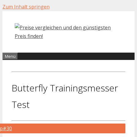
Zum Inhalt springen
Menü
Butterfly Trainingsmesser
Test
op#30