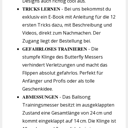
Designs auch richtig cool aus.
𝐓𝐑𝐈𝐂𝐊𝐒 𝐋𝐄𝐑𝐍𝐄𝐍 - Bei uns bekommst du
exklusiv ein E-Book mit Anleitung für die 12
ersten Tricks dazu, mit Beschreibung und
Videos, direkt zum Nachmachen. Der
Zugang liegt der Bestellung bei.
𝐆𝐄𝐅𝐀𝐇𝐑𝐋𝐎𝐒𝐄𝐒 𝐓𝐑𝐀𝐈𝐍𝐈𝐄𝐑𝐄𝐍 - Die
stumpfe Klinge des Butterfly Messers
verhindert Verletzungen und macht das
Flippen absolut gefahrlos. Perfekt für
Anfänger und Profis oder als tolle
Geschenkidee.
𝐀𝐁𝐌𝐄𝐒𝐒𝐔𝐍𝐆𝐄𝐍 - Das Balisong
Trainingsmesser besitzt im ausgeklappten
Zustand eine Gesamtlänge von 24 cm und
kommt eingeklappt auf 14 cm. Die Klinge ist