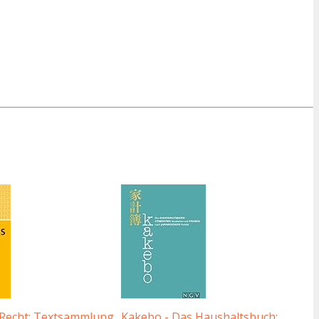
 Recht: Textsammlung
Kakebo - Das Haushaltsbuch: