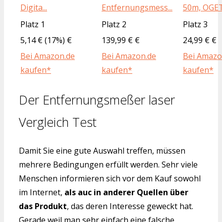
Digita...
Entfernungsmess...
50m, OGETO
Platz 1
Platz 2
Platz 3
5,14 € (17%) €
139,99 € €
24,99 € €
Bei Amazon.de
Bei Amazon.de
Bei Amazo
kaufen*
kaufen*
kaufen*
Der Entfernungsmeßer laser
Vergleich Test
Damit Sie eine gute Auswahl treffen, müssen
mehrere Bedingungen erfüllt werden. Sehr viele
Menschen informieren sich vor dem Kauf sowohl
im Internet,
als auc in anderer Quellen über
das Produkt
, das deren Interesse geweckt hat.
Gerade weil man sehr einfach eine falsche