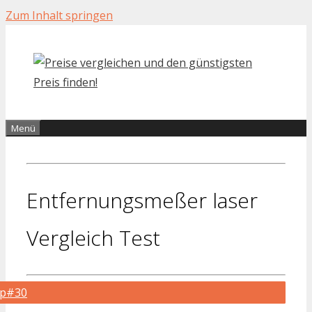
Zum Inhalt springen
Menü
Entfernungsmeßer laser
Vergleich Test
op#30