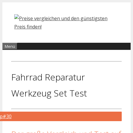
Zum
Inhalt
springen
Menü
Fahrrad Reparatur
Werkzeug Set Test
op#30