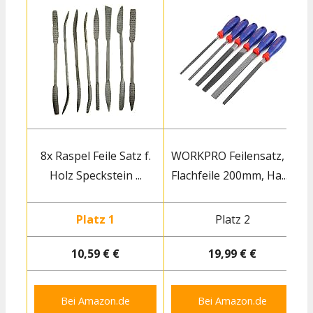
8x Raspel Feile Satz f.
WORKPRO Feilensatz,
Holz Speckstein ...
Flachfeile 200mm, Ha...
S
Platz 1
Platz 2
10,59 € €
19,99 € €
Bei Amazon.de
Bei Amazon.de