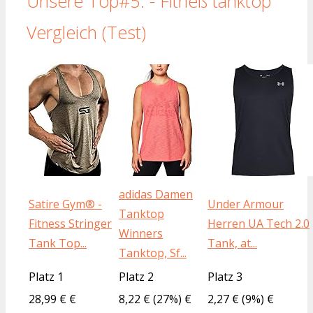
Unsere Top#5: - Fitneß tanktop
Vergleich (Test)
adidas Damen
Satire Gym® -
Under Armour
Tanktop
Fitness Stringer
Herren UA Tech 2.0
Winners
Tank Top...
Tank, at...
Tanktop, Sf...
Platz 1
Platz 2
Platz 3
28,99 € €
8,22 € (27%) €
2,27 € (9%) €