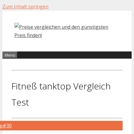
Zum Inhalt springen
Menü
Fitneß tanktop Vergleich
Test
op#30