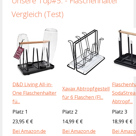
Unsere Top#5: - Flaschenhalter
Vergleich (Test)
D&D Living All-in-
Flaschenha
Xavax Abtropfgestell
One Flaschenhalter
SodaStrea
für 6 Flaschen (Fl...
fü...
Abtropf...
Platz 1
Platz 2
Platz 3
23,95 € €
14,99 € €
18,99 € €
Bei Amazon.de
Bei Amazon.de
Bei Amazo