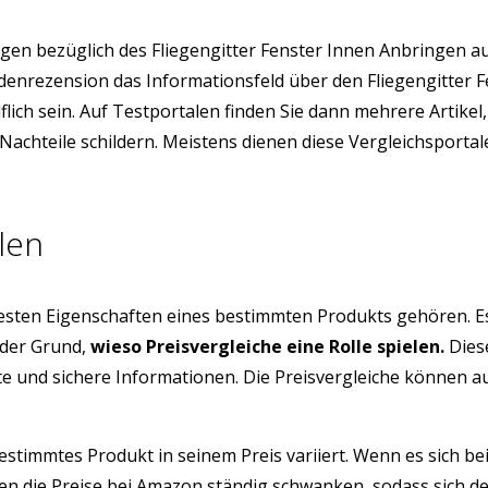
en bezüglich des Fliegengitter Fenster Innen Anbringen a
undenrezension das Informationsfeld über den Fliegengitte
ich sein. Auf Testportalen finden Sie dann mehrere Artikel,
Nachteile schildern. Meistens dienen diese Vergleichsporta
len
testen Eigenschaften eines bestimmten Produkts gehören. E
 der Grund,
wieso Preisvergleiche eine Rolle spielen.
Diese
üfte und sichere Informationen. Die Preisvergleiche können 
estimmtes Produkt in seinem Preis variiert. Wenn es sich be
 die Preise bei Amazon ständig schwanken, sodass sich der