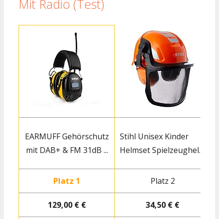
Mit Radio (Test)
EARMUFF Gehörschutz
Stihl Unisex Kinder
mit DAB+ & FM 31dB ...
Helmset Spielzeughel...
K
Platz 1
Platz 2
129,00 € €
34,50 € €