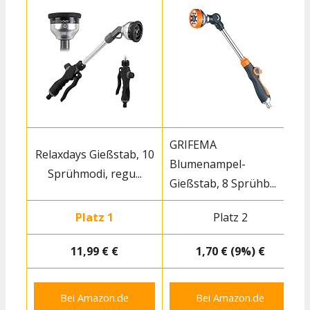
GRIFEMA
Relaxdays Gießstab, 10
Blumenampel-
Sprühmodi, regu...
Gießstab, 8 Sprühb...
G
Platz 1
Platz 2
11,99 € €
1,70 € (9%) €
Bei Amazon.de
Bei Amazon.de