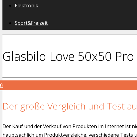
Elektronik
Sport&Freizeit
Glasbild Love 50x50 Pro 
0
Der große Vergleich und Test au
Der Kauf und der Verkauf von Produkten im Internet ist ni
hauptsächlich um Produktvergleiche, verschiedene Tests