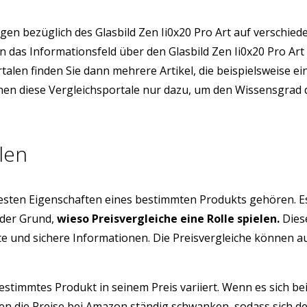
en bezüglich des Glasbild Zen Ii0x20 Pro Art auf verschie
ion das Informationsfeld über den Glasbild Zen Ii0x20 Pro A
rtalen finden Sie dann mehrere Artikel, die beispielsweise 
ienen diese Vergleichsportale nur dazu, um den Wissensgrad 
len
testen Eigenschaften eines bestimmten Produkts gehören. E
 der Grund,
wieso Preisvergleiche eine Rolle spielen.
Diese
üfte und sichere Informationen. Die Preisvergleiche können 
estimmtes Produkt in seinem Preis variiert. Wenn es sich be
 die Preise bei Amazon ständig schwanken, sodass sich der 