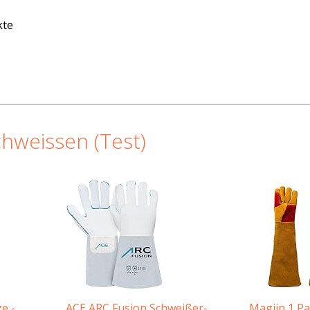
kte
hweissen (Test)
e -
ACE ARC Fusion Schweißer-
Magiin 1 Pa