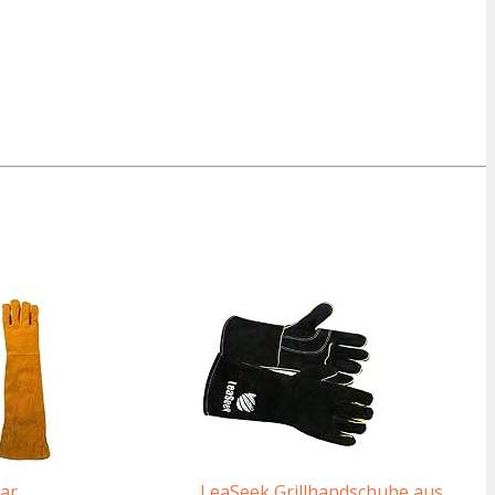
ar
LeaSeek Grillhandschuhe aus