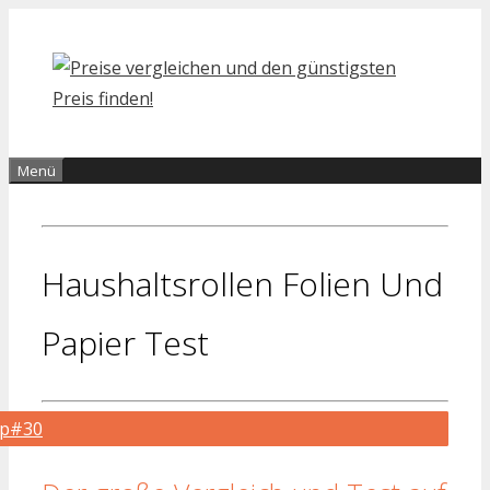
Zum
Inhalt
springen
Menü
Haushaltsrollen Folien Und
Papier Test
op#30