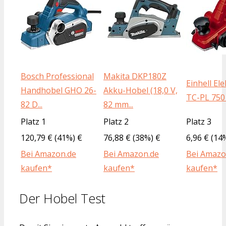
Bosch Professional
Makita DKP180Z
Einhell El
Handhobel GHO 26-
Akku-Hobel (18,0 V,
TC-PL 750 
82 D...
82 mm...
Platz 1
Platz 2
Platz 3
120,79 € (41%) €
76,88 € (38%) €
6,96 € (14
Bei Amazon.de
Bei Amazon.de
Bei Amazo
kaufen*
kaufen*
kaufen*
Der Hobel Test