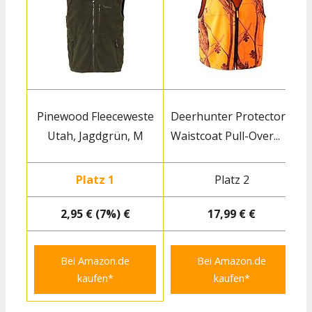
Pinewood Fleeceweste
Deerhunter Protector
Utah, Jagdgrün, M
Waistcoat Pull-Over...
W
Platz 1
Platz 2
2,95 € (7%) €
17,99 € €
Bei Amazon.de
Bei Amazon.de
kaufen*
kaufen*