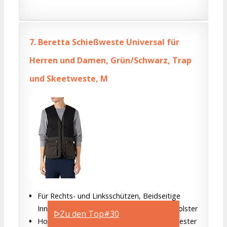
7.
Beretta Schießweste Universal für
Herren und Damen, Grün/Schwarz, Trap
und Skeetweste, M
Für Rechts- und Linksschützen, Beidseitige
Innentasche für Beretta Silikon-Rückstoßpolster
ᐅZu den Top#30
Hochwertig verarbeitet, Material 65% Polyester