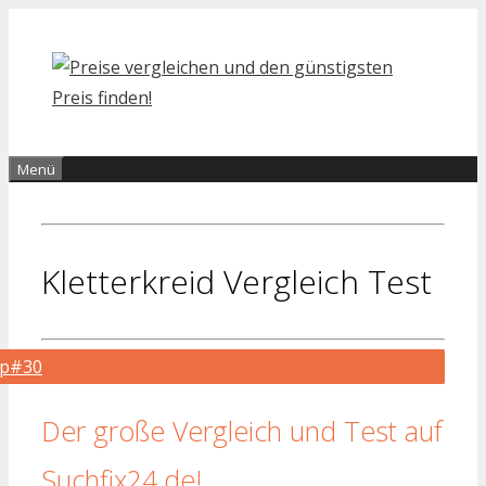
Zum
Inhalt
springen
Menü
Kletterkreid Vergleich Test
op#30
Der große Vergleich und Test auf
Suchfix24.de!