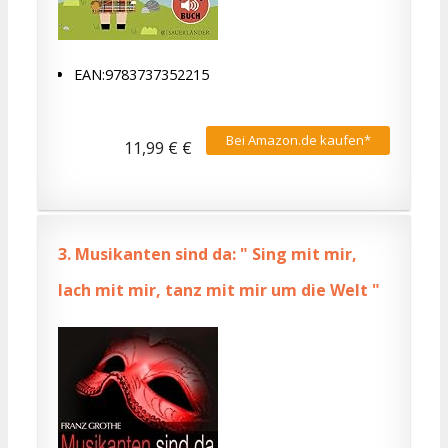
EAN:9783737352215
Bei Amazon.de kaufen*
11,99 € €
3.
Musikanten sind da: " Sing mit mir,
lach mit mir, tanz mit mir um die Welt "