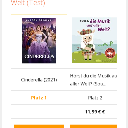
Welt (Test)
Hörst du die Musik aus
Cinderella (2021)
aller Welt? (Sou...
S
Platz 1
Platz 2
11,99 € €