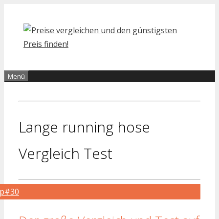
Zum
Inhalt
springen
Menü
Lange running hose
Vergleich Test
op#30