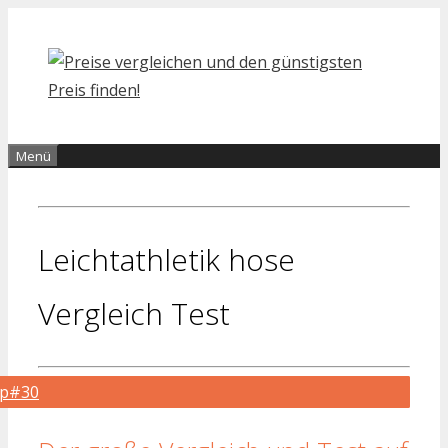
Zum
Inhalt
springen
Menü
Leichtathletik hose
Vergleich Test
op#30