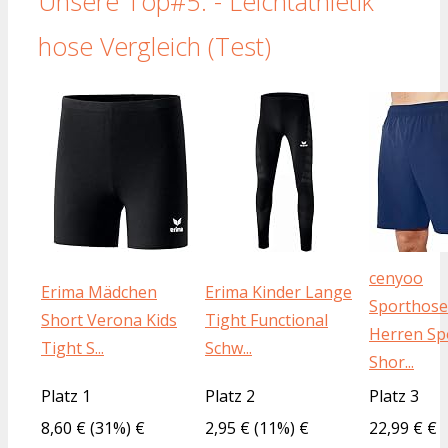
Unsere Top#5: - Leichtathletik
hose Vergleich (Test)
cenyoo
Erima Mädchen
Erima Kinder Lange
Sporthose
Short Verona Kids
Tight Functional
Herren Sp
Tight S...
Schw...
Shor...
Platz 1
Platz 2
Platz 3
8,60 € (31%) €
2,95 € (11%) €
22,99 € €