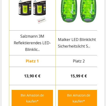
Salzmann 3M
Malker LED Blinklicht
Reflektierendes LED-
Sicherheitslicht S...
B
Blinklic...
Platz 1
Platz 2
13,90 € €
15,99 € €
Bei Amazon.de
Bei Amazon.de
kaufen*
kaufen*