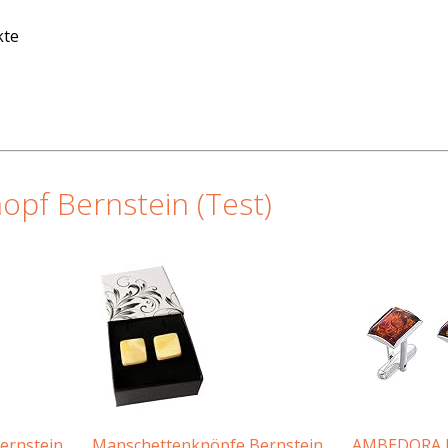
kte
pf Bernstein (Test)
ernstein
Manschettenknöpfe Bernstein
AMBEDORA 