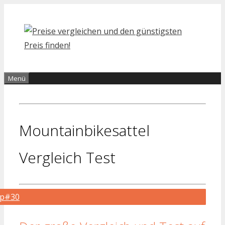
Zum
Inhalt
springen
Menü
Mountainbikesattel
Vergleich Test
op#30