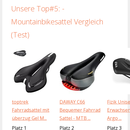
Unsere Top#5: -
Mountainbikesattel Vergleich
(Test)
toptrek
DAWAY C66
Fizik Unis
Fahrradsattel mit
Bequemer Fahrrad
Erwachsen
überzug Gel M...
Sattel - MTB ...
Argo ...
Platz 1
Platz 2
Platz 3