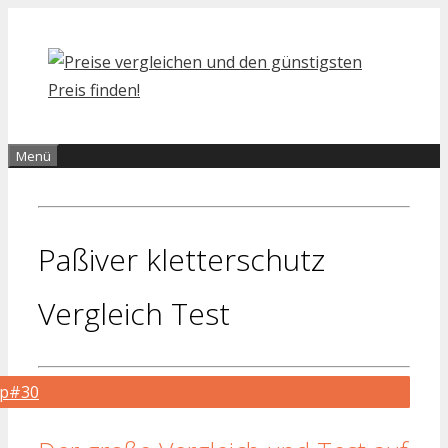
Zum
Inhalt
springen
Menü
Paßiver kletterschutz
Vergleich Test
op#30