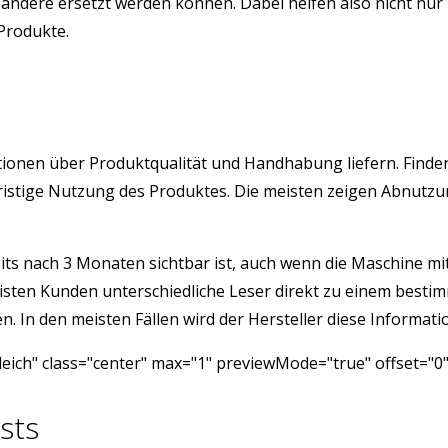
ndere ersetzt werden können. Dabei helfen also nicht nur 
 Produkte.
rmationen über Produktqualität und Handhabung liefern. Find
angfristige Nutzung des Produktes. Die meisten zeigen Abnu
its nach 3 Monaten sichtbar ist, auch wenn die Maschine mit 
isten Kunden unterschiedliche Leser direkt zu einem besti
 In den meisten Fällen wird der Hersteller diese Informatio
eich" class="center" max="1" previewMode="true" offset="0
sts