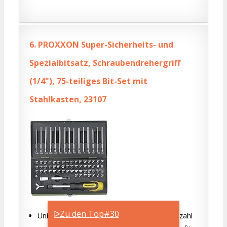
6.
PROXXON Super-Sicherheits- und
Spezialbitsatz, Schraubendrehergriff
(1/4"), 75-teiliges Bit-Set mit
Stahlkasten, 23107
ᐅZu den Top#30
Universell einsetzbares Bit-Set für eine Vielzahl