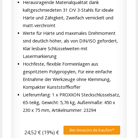
Herausragende Materialqualität dank
kaltgeschmiedeten 31 CrV 3-Stahls für ideale
Härte und Zähigkeit, Zweifach vernickelt und
matt-verchromt
Werte für Härte und maximales Drehmoment
sind deutlich höher, als von DIN/ISO gefordert,
Klar lesbare Schlüsselweiten mit
Lasermarkierung
Hochfeste, flexible Formeinlagen aus
gespritztem Polypropylen, Für eine einfache
Entnahme der Werkzeuge ohne Klemmung,
Kompakter Kunststoffkoffer
Lieferumfang: 1 x PROXXON Steckschlüsselsatz,
65-teilig, Gewicht: 5,76 kg, Außenmaße: 450 x
230 x 75 mm, Artikelnummer: 23294
Bei Amazon.de kaufen*
24,52 € (19%) €