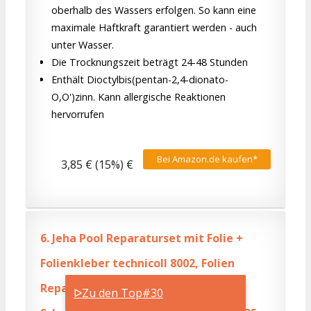
oberhalb des Wassers erfolgen. So kann eine
maximale Haftkraft garantiert werden - auch
unter Wasser.
Die Trocknungszeit beträgt 24-48 Stunden
Enthält Dioctylbis(pentan-2,4-dionato-
O,O')zinn. Kann allergische Reaktionen
hervorrufen
Bei Amazon.de kaufen*
3,85 € (15%) €
6.
Jeha Pool Reparaturset mit Folie +
Folienkleber technicoll 8002, Folien
Reparaturset Poolflicken + Kleber
ᐅZu den Top#30