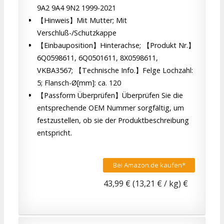
9A2 9A4 9N2 1999-2021
【Hinweis】Mit Mutter; Mit
Verschluß-/Schutzkappe
【Einbauposition】Hinterachse; 【Produkt Nr.】
6Q0598611, 6Q0501611, 8X0598611,
VKBA3567; 【Technische Info.】Felge Lochzahl:
5; Flansch-Ø[mm]: ca. 120
【Passform Überprüfen】Überprüfen Sie die
entsprechende OEM Nummer sorgfältig, um
festzustellen, ob sie der Produktbeschreibung
entspricht.
Bei Amazon.de kaufen*
43,99 € (13,21 € / kg) €