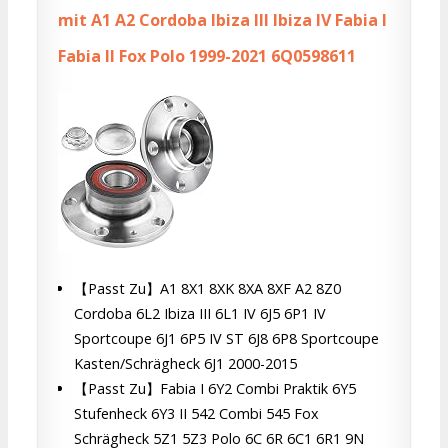
mit A1 A2 Cordoba Ibiza III Ibiza IV Fabia I
Fabia II Fox Polo 1999-2021 6Q0598611
【Passt Zu】A1 8X1 8XK 8XA 8XF A2 8Z0
Cordoba 6L2 Ibiza III 6L1 IV 6J5 6P1 IV
Sportcoupe 6J1 6P5 IV ST 6J8 6P8 Sportcoupe
Kasten/Schrägheck 6J1 2000-2015
【Passt Zu】Fabia I 6Y2 Combi Praktik 6Y5
Stufenheck 6Y3 II 542 Combi 545 Fox
Schrägheck 5Z1 5Z3 Polo 6C 6R 6C1 6R1 9N