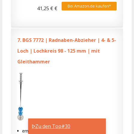
Bei Amazon.de kaufen*
41,25 € €
7.
BGS 7772 | Radnaben-Abzieher | 4- & 5-
Loch | Lochkreis 98 - 125 mm | mit
Gleithammer
ᐅZu den Top#30
ermöglicht die Demontage von Radnaben