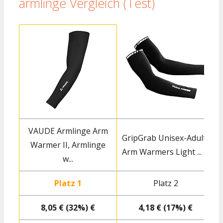
armlinge Vergleich (Test)
VAUDE Armlinge Arm
GripGrab Unisex-Adult
Warmer II, Armlinge
Arm Warmers Light ...
W
w...
Platz 1
Platz 2
8,05 € (32%) €
4,18 € (17%) €