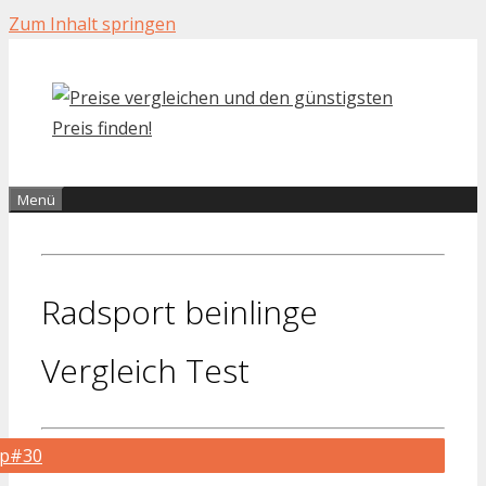
Zum Inhalt springen
Menü
Radsport beinlinge
Vergleich Test
op#30