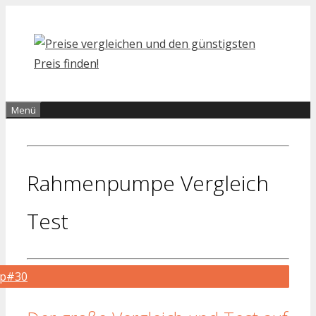
Zum
Inhalt
springen
Menü
Rahmenpumpe Vergleich
Test
op#30