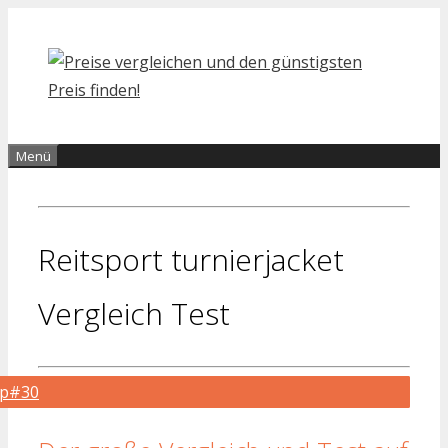
Zum
Inhalt
springen
Menü
Reitsport turnierjacket
Vergleich Test
op#30