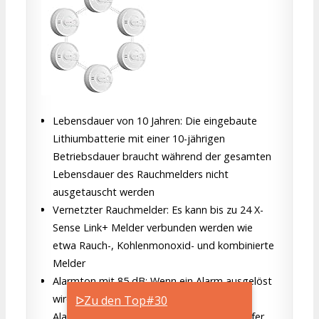
Lebensdauer von 10 Jahren: Die eingebaute
Lithiumbatterie mit einer 10-jährigen
Betriebsdauer braucht während der gesamten
Lebensdauer des Rauchmelders nicht
ausgetauscht werden
Vernetzter Rauchmelder: Es kann bis zu 24 X-
Sense Link+ Melder verbunden werden wie
etwa Rauch-, Kohlenmonoxid- und kombinierte
Melder
Alarmton mit 85 dB: Wenn ein Alarm ausgelöst
wird, geben alle Geräte einen 85 dB lauten
ᐅZu den Top#30
Alarmton aus, der selbst die tiefsten Schläfer