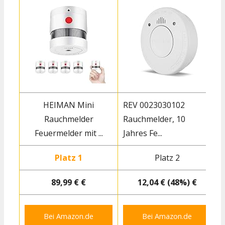
HEIMAN Mini
REV 0023030102
Rauchmelder
Rauchmelder, 10
Feuermelder mit ...
Jahres Fe...
J
Platz 1
Platz 2
89,99 € €
12,04 € (48%) €
Bei Amazon.de
Bei Amazon.de