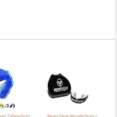
ort Zahnschutz
Beast Gear Mundschutz /