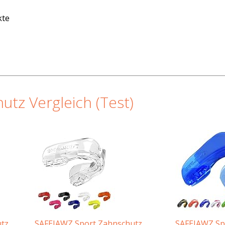
kte
tz Vergleich (Test)
tz,
SAFEJAWZ Sport Zahnschutz
SAFEJAWZ Sp