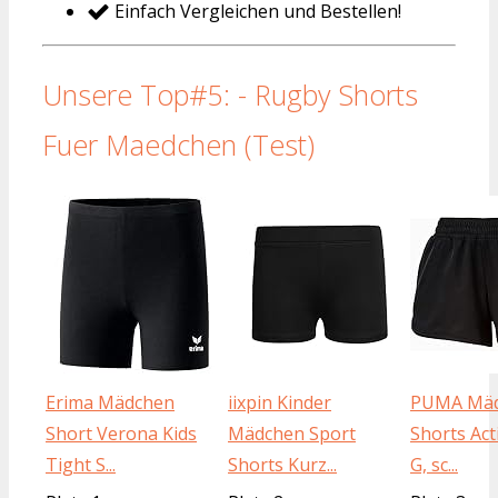
Einfach Vergleichen und Bestellen!
Unsere Top#5: - Rugby Shorts
Fuer Maedchen (Test)
Erima Mädchen
iixpin Kinder
PUMA Mä
Short Verona Kids
Mädchen Sport
Shorts Act
Tight S...
Shorts Kurz...
G, sc...