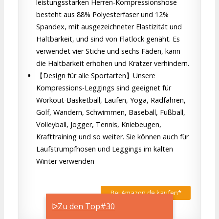
leistungsstarken Herren-Kompressionshose
besteht aus 88% Polyesterfaser und 12%
Spandex, mit ausgezeichneter Elastizität und
Haltbarkeit, und sind von Flatlock genäht. Es
verwendet vier Stiche und sechs Fäden, kann
die Haltbarkeit erhöhen und Kratzer verhindern.
【Design für alle Sportarten】Unsere
Kompressions-Leggings sind geeignet für
Workout-Basketball, Laufen, Yoga, Radfahren,
Golf, Wandern, Schwimmen, Baseball, Fußball,
Volleyball, Jogger, Tennis, Kniebeugen,
Krafttraining und so weiter. Sie können auch für
Laufstrumpfhosen und Leggings im kalten
Winter verwenden
Bei Amazon.de kaufen*
24,99 € €
ᐅZu den Top#30