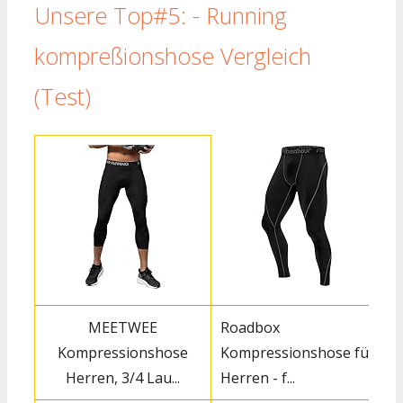
Unsere Top#5: - Running
kompreßionshose Vergleich
(Test)
MEETWEE
Roadbox
Kompressionshose
Kompressionshose für
Herren, 3/4 Lau...
Herren - f...
F