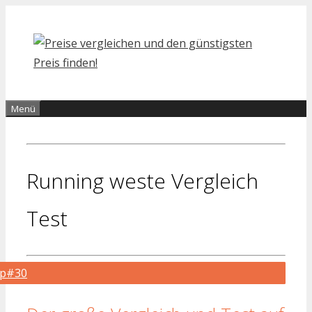
Zum
Inhalt
springen
Menü
Running weste Vergleich
Test
op#30