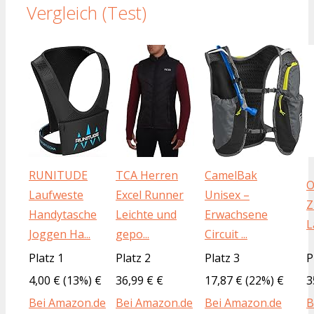
Vergleich (Test)
RUNITUDE
TCA Herren
CamelBak
O
Laufweste
Excel Runner
Unisex –
Z
Handytasche
Leichte und
Erwachsene
L
Joggen Ha...
gepo...
Circuit ...
Platz 1
Platz 2
Platz 3
P
4,00 € (13%) €
36,99 € €
17,87 € (22%) €
3
Bei Amazon.de
Bei Amazon.de
Bei Amazon.de
B