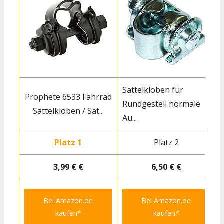
Sattelkloben für
Prophete 6533 Fahrrad
Rundgestell normale
Sattelkloben / Sat...
Au...
O
Platz 1
Platz 2
3,99 € €
6,50 € €
Bei Amazon.de
Bei Amazon.de
kaufen*
kaufen*