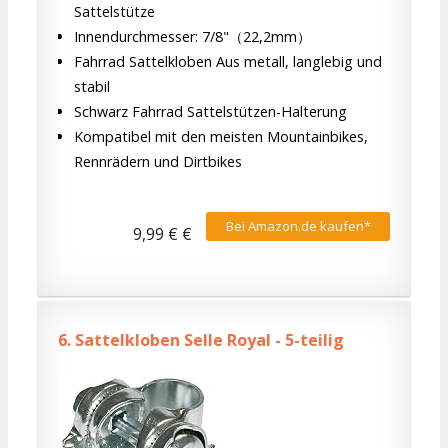
Sattelstütze
Innendurchmesser: 7/8"（22,2mm）
Fahrrad Sattelkloben Aus metall, langlebig und
stabil
Schwarz Fahrrad Sattelstützen-Halterung
Kompatibel mit den meisten Mountainbikes,
Rennrädern und Dirtbikes
Bei Amazon.de kaufen*
9,99 € €
6.
Sattelkloben Selle Royal - 5-teilig