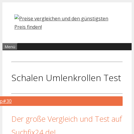
Zum
Inhalt
springen
Menü
Schalen Umlenkrollen Test
op#30
Der große Vergleich und Test auf
Suchfix24.de!