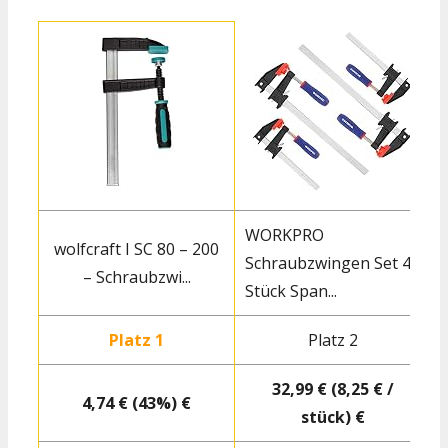
WORKPRO
wolfcraft I SC 80 – 200
Schraubzwingen Set 4
– Schraubzwi...
Stück Span...
5
Platz 1
Platz 2
32,99 € (8,25 € /
4,74 € (43%) €
stück) €