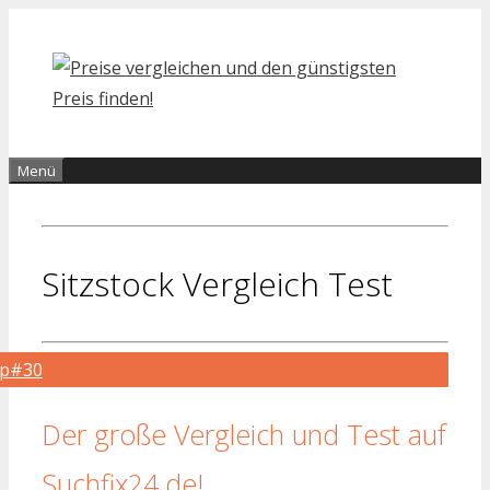
Zum
Inhalt
springen
Menü
Sitzstock Vergleich Test
op#30
Der große Vergleich und Test auf
Suchfix24.de!