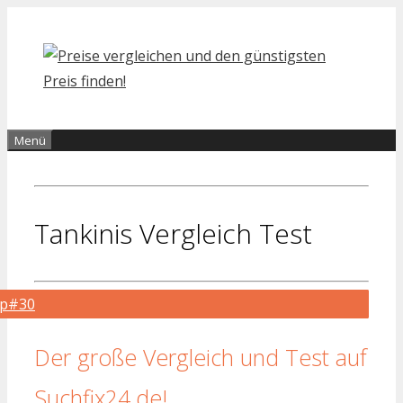
Zum
Inhalt
springen
Menü
Tankinis Vergleich Test
op#30
Der große Vergleich und Test auf
Suchfix24.de!