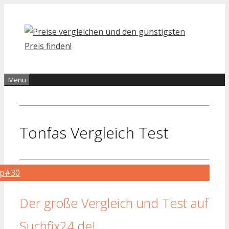
Zum
Inhalt
springen
Menü
Tonfas Vergleich Test
op#30
Der große Vergleich und Test auf
Suchfix24.de!