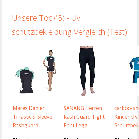
Unsere Top#5: - Uv
schutzbekleidung Vergleich (Test)
Mares Damen
SANANG Herren
carboo-sh
Trilastic S-Sleeve
Rash Guard Tight
Kinder UV
Rashguard...
Pant Legg...
Schutzbekl