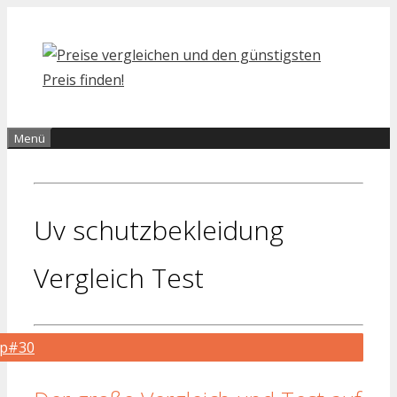
Zum
Inhalt
springen
Menü
Uv schutzbekleidung
Vergleich Test
op#30